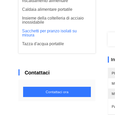
riscaldamento alimentare
Caldaia alimentare portatile
Insieme della coltelleria di acciaio
inossidabile
Sacchetti per pranzo isolati su
misura
Tazza d'acqua portatile
I
Contattaci
Pl
M
Contattaci ora
Ma
P