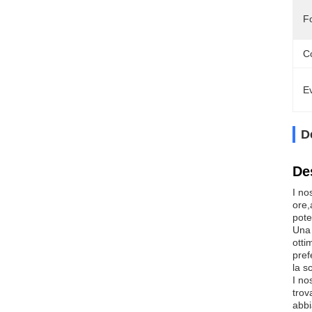
F
C
Ev
D
De
I no
ore,
pote
Una 
otti
pref
la s
I no
trov
abbi