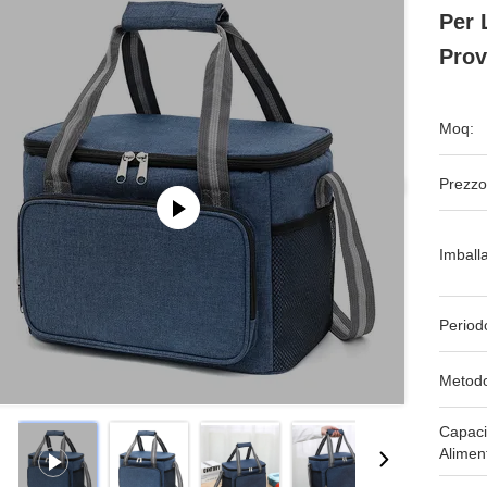
Per 
Prov
Moq:
Prezzo
Imball
Period
Metodo
Capaci
Alimen