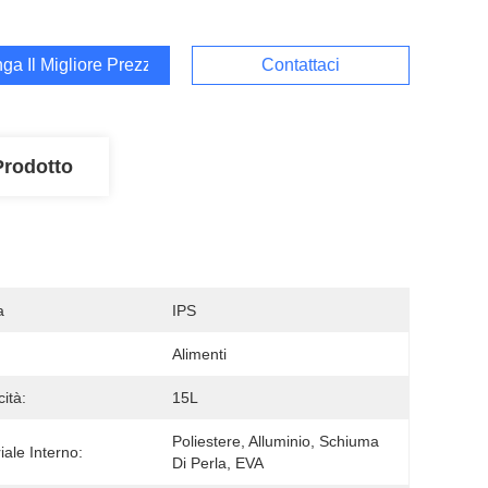
ga Il Migliore Prezzo
Contattaci
Prodotto
a
IPS
Alimenti
ità:
15L
Poliestere, Alluminio, Schiuma 
iale Interno:
Di Perla, EVA