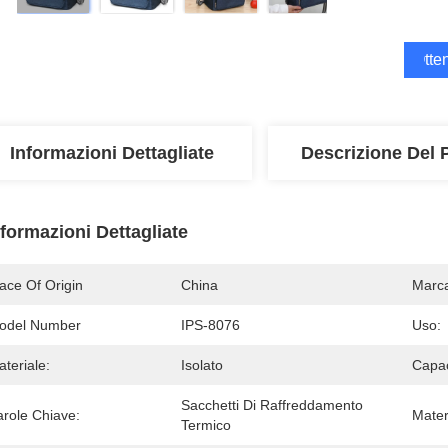
Otten
Informazioni Dettagliate
Descrizione Del 
nformazioni Dettagliate
ace Of Origin
China
Marc
odel Number
IPS-8076
Uso:
teriale:
Isolato
Capac
Sacchetti Di Raffreddamento 
arole Chiave:
Mater
Termico