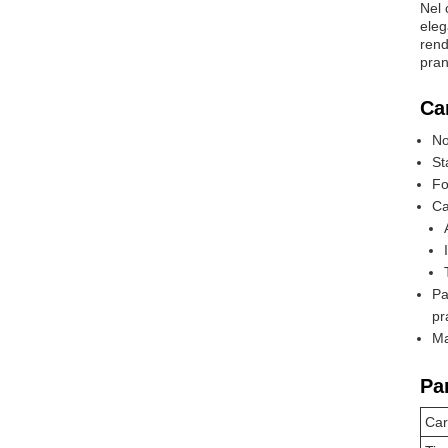
Nel 
eleg
rend
pran
Car
No
St
Fo
Ca
Pa
pr
Ma
Pa
Car