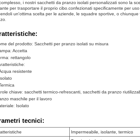
complesso, i nostri sacchetti da pranzo isolati personalizzati sono la sc
ante per trasportare il proprio cibo.confezionati specificamente per us
endoli un'ottima scelta per le aziende, le squadre sportive, o chiunque
zo.
atteristiche:
me del prodotto: Sacchetti per pranzo isolati su misura
ampa: Accetta
rma: rettangolo
ratteristiche:
Acqua resistente
Isolato
Termica
role chiave: sacchetti termico-refrescanti, sacchetti da pranzo riutilizzab
anzo maschile per il lavoro
teriale: Isolato
rametri tecnici:
atteristiche
Impermeabile, isolante, termico