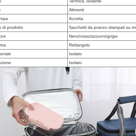
o
Termica, isolante
o
Alimenti
ampa
Accetta.
o di prodotto
Sacchetti da pranzo stampati su m
ore
Nero/rosso/azzurro/grigio
rma
Rettangolo
eriale
Isolato
zione
Isolato