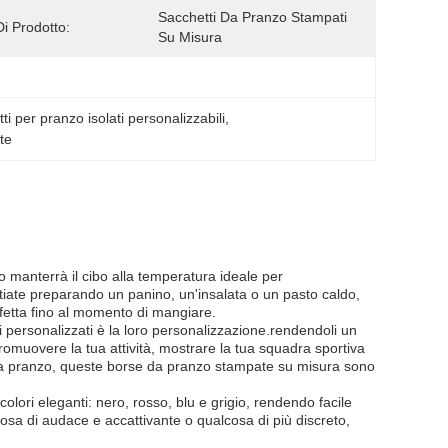
Sacchetti Da Pranzo Stampati 
Di Prodotto:
Su Misura
ti per pranzo isolati personalizzabili
, 
ite
ato manterrà il cibo alla temperatura ideale per
tiate preparando un panino, un'insalata o un pasto caldo,
rfetta fino al momento di mangiare.
ti personalizzati è la loro personalizzazione.rendendoli un
romuovere la tua attività, mostrare la tua squadra sportiva
da pranzo, queste borse da pranzo stampate su misura sono
 colori eleganti: nero, rosso, blu e grigio, rendendo facile
cosa di audace e accattivante o qualcosa di più discreto,