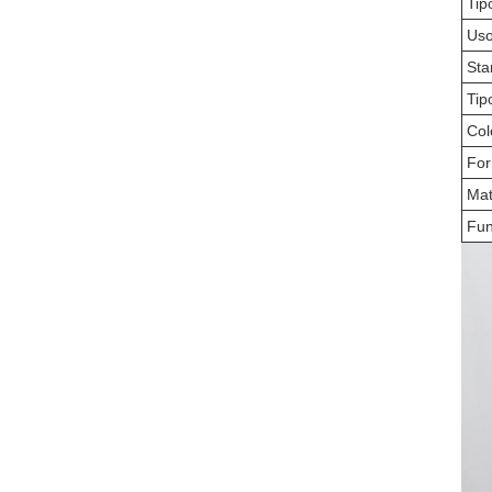
Tip
Us
St
Tip
Col
Fo
Mat
Fun