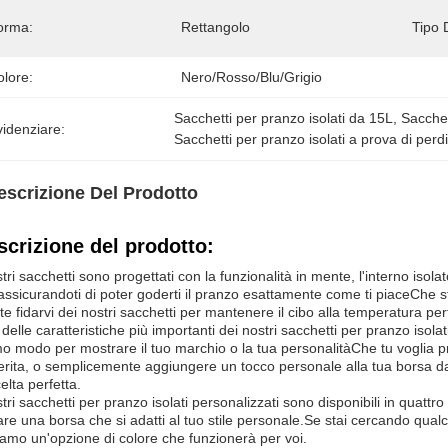
orma:
Rettangolo
Tipo 
olore:
Nero/rosso/blu/grigio
Sacchetti per pranzo isolati da 15L
, 
Sacchet
idenziare:
Sacchetti per pranzo isolati a prova di perd
escrizione Del Prodotto
scrizione del prodotto:
stri sacchetti sono progettati con la funzionalità in mente, l'interno isol
assicurandoti di poter goderti il pranzo esattamente come ti piaceChe s
te fidarvi dei nostri sacchetti per mantenere il cibo alla temperatura pe
delle caratteristiche più importanti dei nostri sacchetti per pranzo isola
mo modo per mostrare il tuo marchio o la tua personalitàChe tu voglia p
erita, o semplicemente aggiungere un tocco personale alla tua borsa 
celta perfetta.
stri sacchetti per pranzo isolati personalizzati sono disponibili in quattro
are una borsa che si adatti al tuo stile personale.Se stai cercando qual
amo un'opzione di colore che funzionerà per voi.