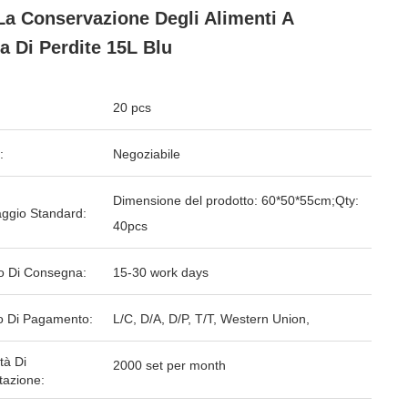
La Conservazione Degli Alimenti A
a Di Perdite 15L Blu
20 pcs
:
Negoziabile
Dimensione del prodotto: 60*50*55cm;Qty:
aggio Standard:
40pcs
o Di Consegna:
15-30 work days
 Di Pagamento:
L/C, D/A, D/P, T/T, Western Union,
tà Di
2000 set per month
tazione: