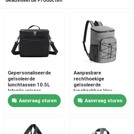
Gepersonaliseerde
Aanpasbare
geïsoleerde
rechthoekige
lunchtassen 10.5L
geïsoleerde
lekvrije vriezer
lunchzakken Hou
Thuis
koelertas met
voedsel vers in
Aanvraag sturen
Aanvraag sturen
verstelbare
geïsoleerde
schouderband voor
koelerzakken
Producten
kinderen /
volwassenen zwart
Over ons