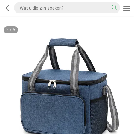
2
/
5