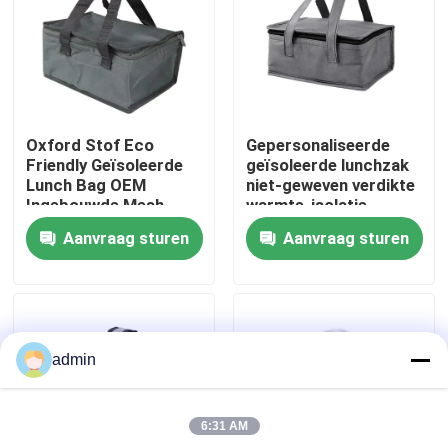
Fabriekstocht
Kwaliteitscontrole
Oxford Stof Eco
Gepersonaliseerde
Friendly Geïsoleerde
geïsoleerde lunchzak
Neem contact met ons op
Lunch Bag OEM
niet-geweven verdikte
Ingebouwde Mesh
warmte-isolatie
Pocket Grijs
katoen grijs
Aanvraag sturen
Aanvraag sturen
Nieuws
Gevallen
admin
Offerte Aanvragen
6:31 AM
Elektrische lunchboxen