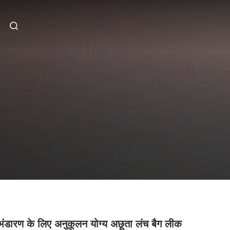
 भंडारण के लिए अनुकूलन योग्य अछूता लंच बैग लीक