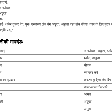
ेषताएं:
जलरोधक
अछूता
ताप
र्डः थर्मल कूलर बैग, पुनः प्रयोज्य लंच बैग अछूता, अछूता बड़ा लंच बॉक्स, काम के लिए पुरुष
ग्रीः अछूता
ीकी मापदंडः
षताएं
जलरोधक, अछूता, थर्म
ार
थर्मल, अछूता
ोग
भोजन
रण
स्वीकार करें
ाद का प्रकार
कस्टम मुद्रित लंच बैग
काला/लाल/नीला/ग्रे
ार
आयत
्री
अछूता
अछूता