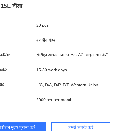
 15L नीला
20 pcs
बातचीत योग्य
पैकेजिंग:
सीटीएन आकार: 60*50*55 सेमी; मात्रा: 40 पीसी
वधि:
15-30 work days
िधि:
L/C, D/A, D/P, T/T, Western Union,
ता:
2000 set per month
र्वोत्तम मूल्य प्राप्त करें
हमसे संपर्क करें