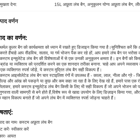
रमुखता देना:
15L अछूता लंच बैग
, 
अनुकूलन योग्य अछूता लंच बैग
, 
ली
्पाद वर्णन
पाद का वर्णन:
 थर्मल कूलर बैग को कार्यक्षमता को ध्यान में रखते हुए डिजाइन किया गया है।सुनिश्चित करें 
करते हैंचाहे आप सैंडविच, सलाद, या गर्म भोजन पैक कर रहे हों, आप हमारे लंच बैग पर भ
 कस्टम इन्सुलेटेड लंच बैग की विशेषताओं में से एक उनकी अनुकूलन क्षमता है। इन बैगों को किस
ब्रांड या व्यक्तित्व को प्रदर्शित करने का एक शानदार तरीका बनाना. चाहे आप अपने व्यवसाय 
ं एक व्यक्तिगत स्पर्श जोड़ें, ये कस्टम मुद्रित लंच बैग सही विकल्प हैं।
 कस्टम आइसोलेटेड लंच बैग चार स्टाइलिश रंगों में उपलब्ध हैं - काला, लाल, नीला और ग्रे -
ोल्ड और आंख को पकड़ने या कुछ और कम कहा जा रहा है के लिए देख रहे हैं, हमारे पास एक र
िलाकर, हमारे कस्टम इन्सुलेटेड लंच बैग किसी के लिए भी सही विकल्प हैं जो अपने भोजन को 
गुणवत्ता वाली सामग्री से बने होते हैं,विशेष रूप से खाद्य उपयोग के लिए डिज़ाइन किया गया, और प
 महान विकल्प बनाते हैं जो अपने लंच बैग में व्यक्तिगत स्पर्श जोड़ना चाहते हैं।
षताएं:
्पाद का नामः कस्टम अछूता लंच बैग
िंट करेंः स्वीकार करें
ारः आयत