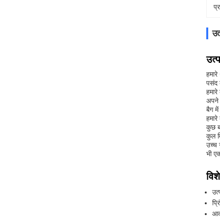
प्
उत
उत्
हमारे
पसंद 
हमारे
अपने 
बैग मे
हमारे
कुछ ब
कुल म
उच्च 
भी एक
विशे
उत
प्र
आक