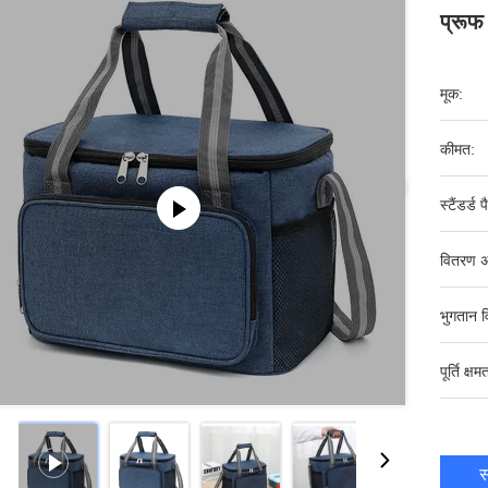
प्रूफ
मूक:
कीमत:
स्टैंडर्ड 
वितरण अ
भुगतान व
पूर्ति क्षम
स