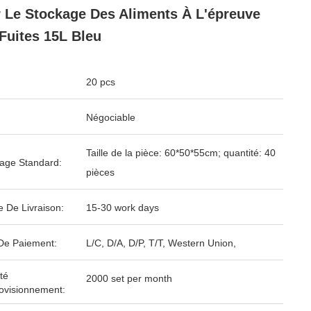
 Le Stockage Des Aliments À L'épreuve
Fuites 15L Bleu
20 pcs
Négociable
Taille de la pièce: 60*50*55cm; quantité: 40
age Standard:
pièces
e De Livraison:
15-30 work days
De Paiement:
L/C, D/A, D/P, T/T, Western Union,
té
2000 set per month
ovisionnement: