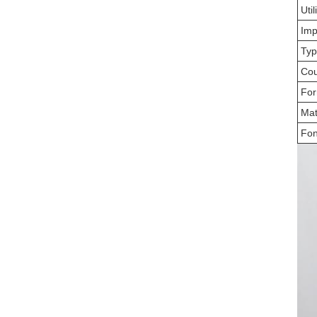
Util
Imp
Typ
Cou
Fo
Mat
Fon