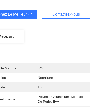
nez Le Meilleur Prix
Contactez-Nous
Produit
De Marque
IPS
ation:
Nourriture
ité:
15L
Polyester, Aluminium, Mousse 
iel Interne:
De Perle, EVA