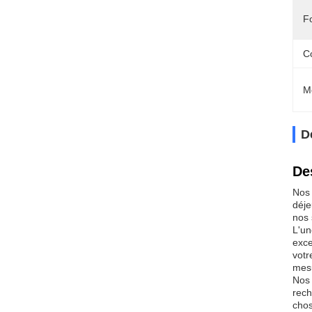
F
C
M
D
De
Nos 
déje
nos 
L'un
exce
votr
mesu
Nos 
rech
chos