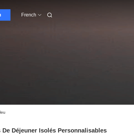
n
French
leu
 De Déjeuner Isolés Personnalisables