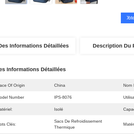
Obte
Des Informations Détaillées
Description Du 
es Informations Détaillées
ace Of Origin
China
Nom 
odel Number
IPS-8076
Utilis
tériel:
Isolé
Capac
Sacs De Refroidissement 
ots Clés:
Matér
Thermique