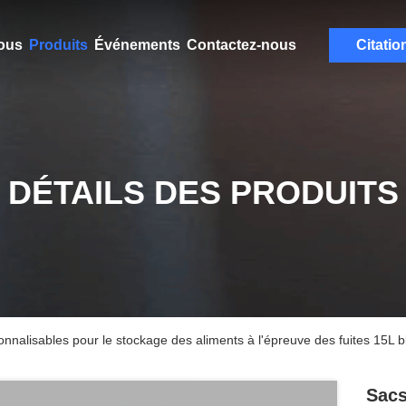
ous
Produits
Événements
Contactez-nous
Citatio
DÉTAILS DES PRODUITS
nnalisables pour le stockage des aliments à l'épreuve des fuites 15L b
Sacs