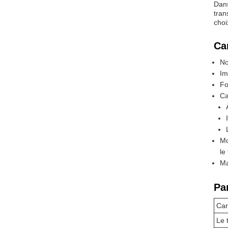
Dans
tran
choi
Ca
No
Im
Fo
Ca
Mo
le 
Ma
Pa
Car
Le 