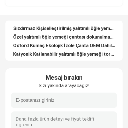
Sızdırmaz Kişiselleştirilmiş yalıtımlı öğle yemeği torbaları ayarlanabilir omuz bandı ile
Özel yalıtımlı öğle yemeği çantası dokunulmamış kalınlaştırılmış ısı yalıtımı pamuk gri
Fabrika Turu
Oxford Kumaş Ekolojik İzole Çanta OEM Dahili Ağılı Cep Gri
Katyonik Katlanabilir yalıtımlı öğle yemeği torbası Tekrar kullanılabilir öğle yemeği torbası Sızıntı geçirmez
Kalite kontrolü
ODM Paslanmaz Çelik Yemek Tabakları Çocuklar İçin
Özel Çocuk Yemek Tabakları Paslanmaz Çelik Bölünmüş Tabak Karikatür Tarzı
Bize Ulaşın
Çevre dostu 4 bölümlü yemek tabakları SS Kapaklı korozyona karşı
Kaymaz Çocuk Yemek Tabakları Süpürge ile Metal korozyona dayanıklı
Haberler
Yumuşak Kenarlar Çocuk Yemek Tabakları Paslanmaz Çelik Bölünmüş Yemek Tabakları Dikdörtgen
Mesaj bırakın
Korozyona dayanıklı bölme yemek tabakları Kapaklı bölünmüş yemek tabakları
Sizi yakında arayacağız!
850W Mutfak Yardımcı Tost makinesi Paslanmaz Çelik Uzun Slot Tost makinesi OEM
Durumlar
2 dilimli mutfak yardımcı tost makinesi ayrı düğmelerle çözme
Anti Kuru Retro Mavi Mutfak Yardımlı Tost Otomatik Mutfak Tost İki dilimli Tost
Teklif Alın
Dondurma Mutfak Çerezli Paslanmaz Çelik Puroz 850W Bagel ile
4 dilim mutfak yardımcı tost makinesi Anti kuru yanma dikdörtgen 304 paslanmaz çelik
Elektrikli Öğle Yemeği Kutuları