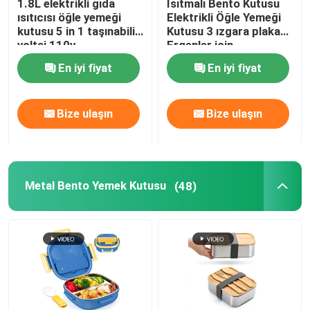
1.8L elektrikli gıda
Isıtmalı Bento Kutusu
ısıtıcısı öğle yemeği
Elektrikli Öğle Yemeği
kutusu 5 in 1 taşınabilir
Kutusu 3 ızgara plaka
Paslanmaz çelik elektrikli kazan
voltaj 110v
Ergenler için
çıkarılabilir konteyner
En iyi fiyat
En iyi fiyat
Koyu Mavi
Elektrikli ısıtmalı öğle yemeği kutusu
Bize ulaşın
Bize ulaşın
Elektrikli yemek ısıtıcısı öğle yemeği kutusu
Taşınabilir yemek ısıtıcısı
Metal Bento Yemek Kutusu
(48)
Paslanmaz Çelik Çatal Bıçak Takımı
Özel yalıtımlı öğle yemeği torbaları
Taşınabilir Su Bardağı