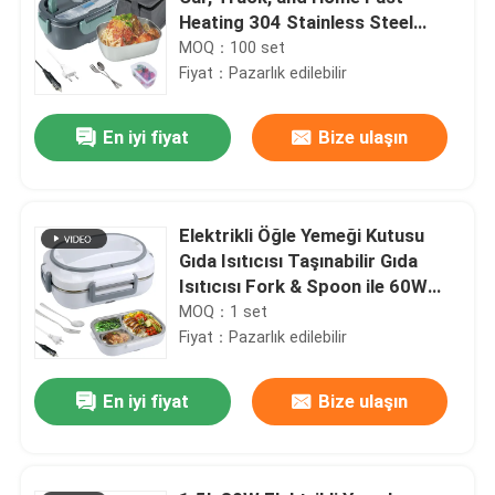
Heating 304 Stainless Steel
Food Warmer 12V/24V/220V
MOQ：100 set
Leak-Proof Design
Fiyat：Pazarlık edilebilir
En iyi fiyat
Bize ulaşın
Elektrikli Öğle Yemeği Kutusu
Gıda Isıtıcısı Taşınabilir Gıda
Isıtıcısı Fork & Spoon ile 60W
Öğle Yemeği Kutusu 1.5L
MOQ：1 set
Crockpot Öğle Yemeği Isıtıcısı
Fiyat：Pazarlık edilebilir
Gri
En iyi fiyat
Bize ulaşın