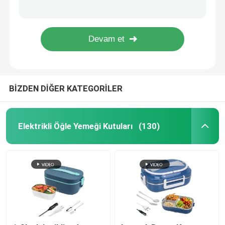
304 Paslanmaz Çelik Mutfak Yardımcı Tost Makinesi
Ekmek pişirme makinesinin otomatik 304 paslanmaz çelik özelleştirilmiş
Metal Bento Yemek Kutusu
Square Kitchenaid Otomatik tost makinesi paslanmaz çelik 2 dilimli tost makinesi geniş yuva
Otomatik Mutfak Yolu Geniş Yuva Tost makinesi 2 dilimlik Güç 850W OEM
Plastik Bento Öğle Yemeği Kutusu
BİZDEN DİĞER KATEGORİLER
Elektrikli fırın kutusu
Elektrikli Güveç Ocak
Elektrikli Öğle Yemeği Kutuları
(130)
Plastik öğle yemeği kapları
Metal Gıda Saklama Kapları
Taşınabilir Elektrikli Mikser