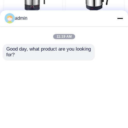
admin
1.2L Elektrik Sıcak
Çifte Güç
Çanakkale Elektrik
Düzenlemeleri ile Çok
Çanakkale Ayrılıklı Altlı
Kapasiteli Çıkan Çifte
11:19 AM
Fırın 220V
En iyi fiyat
En iyi fiyat
Good day, what product are you looking 
for?
Bize ulaşın
Bize ulaşın
Daha fazla göster
Ana sayfa
Hakkımızda
Bize ulaşın
Desktop Site
Site Haritası
Gizlilik Politikası