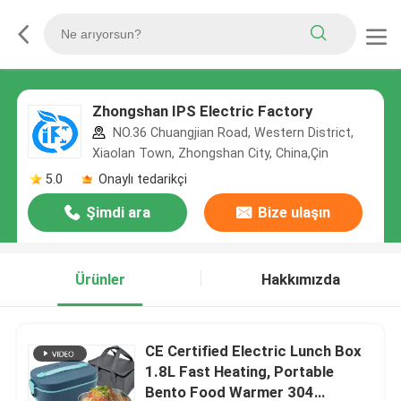
Zhongshan IPS Electric Factory
NO.36 Chuangjian Road, Western District,
Xiaolan Town, Zhongshan City, China,Çin
5.0
Onaylı tedarikçi
Şimdi ara
Bize ulaşın
Ürünler
Hakkımızda
CE Certified Electric Lunch Box
1.8L Fast Heating, Portable
Bento Food Warmer 304