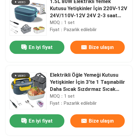
1.5L 80W Elektrikli Yemek
Kutusu Yetişkinler İçin 220V-12V
24V/110V-12V 24V 2-3 saat
Sıcak Durun
MOQ：1 set
Fiyat：Pazarlık edilebilir
En iyi fiyat
Bize ulaşın
Elektrikli Öğle Yemeği Kutusu
Yetişkinler İçin 3'te 1 Taşınabilir
Daha Sıcak Sızdırmaz Sıcak
Kutusu
MOQ：1 set
Fiyat：Pazarlık edilebilir
En iyi fiyat
Bize ulaşın