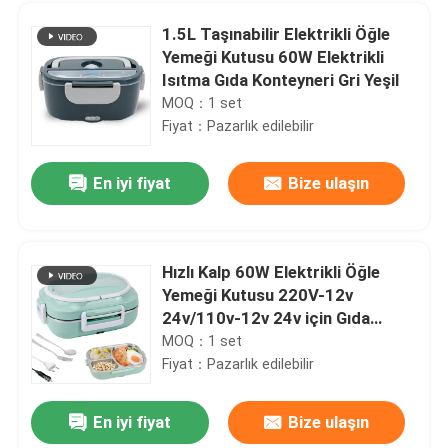
1.5L Taşınabilir Elektrikli Öğle
Yemeği Kutusu 60W Elektrikli
Isıtma Gıda Konteyneri Gri Yeşil
MOQ：1 set
Fiyat：Pazarlık edilebilir
En iyi fiyat
Bize ulaşın
Hızlı Kalp 60W Elektrikli Öğle
Yemeği Kutusu 220V-12v
Evde
24v/110v-12v 24v için Gıda
Isıtıcısı
MOQ：1 set
Fiyat：Pazarlık edilebilir
Ürünler
En iyi fiyat
Bize ulaşın
ODM Paslanmaz Çelik Gümüş Donanım Set 24 Parça Yemek Donanımı Depolama Rağı ile
Hakkımızda