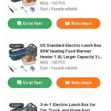
Stainless Steel Car & Home Dual-
MOQ：100 PCS
Use, 5-in-1 Mini Heated Meal
Fiyat：Pazarlık edilebilir
Container
En iyi fiyat
Bize ulaşın
US Standard Electric Lunch Box
80W Heating Food Warmer
Heater 1.8L Larger Capacity 3 in
1 Portable Heated Lunch Boxes
MOQ：100 PCS
for Adults
Fiyat：Pazarlık edilebilir
En iyi fiyat
Bize ulaşın
3-in-1 Electric Lunch Box for
Car, Truck, and Home Fast