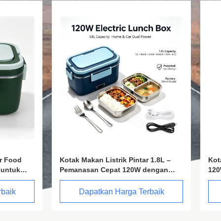
kan Listrik Pintar 1.8L –
Kotak Makan Siang Elektrik Pi
an Cepat 120W dengan
120W 1.8L – Pemanasan Cepa
 Suhu Layar Sentuh
dengan Kontrol Suhu Layar S
patkan Harga Terbaik
Dapatkan Harga Terbai