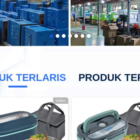
UK TERLARIS
PRODUK TE
Video
304 Pemanas Alat Bantuan Dapur Baja Rinsing Untuk Penghapusan Es Baking
Roti dapur Toaster Otoma
Square Kitchenaid Otomatis Toaster Stainless Steel 2 Slice Toaster Wide Slot
Otomatis Kitchenaid Wi