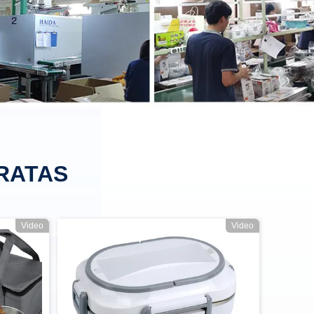
RATAS
Video
Video
tis 304 stainless steel Disesuaikan
de Slot Toaster 2 Slice Power 850W OEM