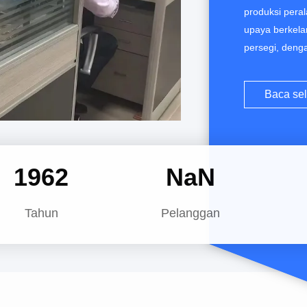
produksi peral
upaya berkelan
persegi, denga
dengan output 
ISO-9001; ban
Baca se
dll. Produk ut
2000
NaN
Tahun
Pelanggan