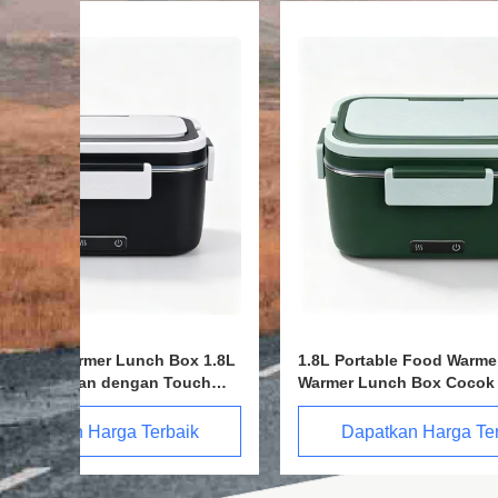
 1.8L
1.8L Portable Food Warmer Food
Kotak Ma
ch
Warmer Lunch Box Cocok untuk
Pemanas
kegiatan di luar ruangan
Kontrol
Mempertahankan makanan hangat
Dapatkan Harga Terbaik
Da
dan segar