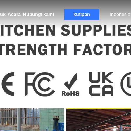
uk
Acara
Hubungi kami
kutipan
Indonesia