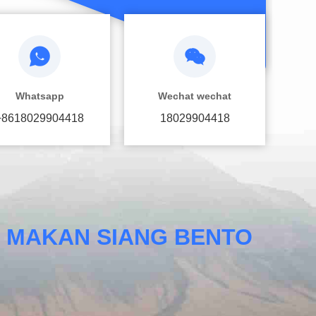
Whatsapp
Wechat wechat
+8618029904418
18029904418
K MAKAN SIANG BENTO