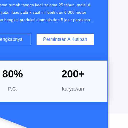
atan rumah tangga kecil selama 25 tahun, melalui
jutan,luas pabrik saat ini lebih dari 6,000 meter
n bengkel produksi otomatis dan 5 jalur perakitan
tahunan lebih dari 500.000 unit. pabrik telah lulus
yak produk telah lulus CE, ROHS,LFGB, FCC, UKCA,
lengkapnya
Permintaan A Kutipan
ama kami adalah kotak makan siang, ...
80
%
200
+
P.C.
karyawan