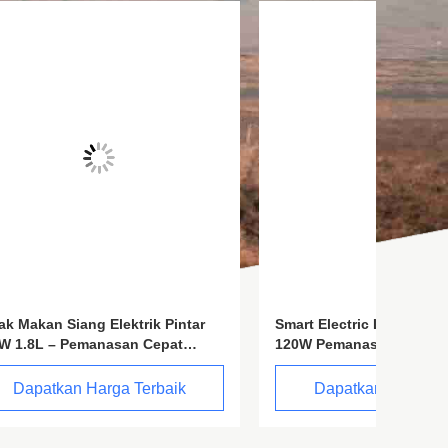
ntar
Smart Electric Lunch Box 1.8L.
Kotak 
t
120W Pemanas Makanan Pemanas
Otomati
entuh
Cepat dengan Kontrol Layar Sentuh
Kartun,
Ruang 
k
Dapatkan Harga Terbaik
D