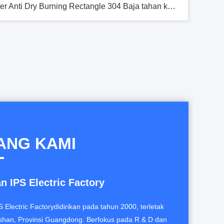
Kantong makan siang terisolasi pribadi yang tahan kebocoran dengan tali bahu yang dapat disesuaikan
Oxford Fabric Eco Friendly Isolated Lunch Bag OEM Dibangun dalam Mesh Pocket Abu-abu
 Baja Berkualitas Untuk Anak-anak
Ramah Lingkungan 4 Kompartemen Piring Makan Malam SS Anti Korosi Dengan Tutup
ANG KAMI
 IPS Electric Factory
Electric Factorydidirikan pada tahun 2000, terletak
shan, Provinsi Guangdong. Berfokus pada R & D dan