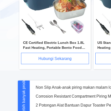
CE Certified Electric Lunch Box 1.8L
US Stan
Fast Heating, Portable Bento Food
Heating
Warmer 304 Stainless Steel Car &
Larger C
Home Dual-Use, 5-in-1 Mini Heated
Heated 
Hubungi Sekarang
Meal Container
Mencairkan Kitchenaid Rustless Steel To
Lebih banyak produk