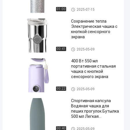
для горячих и холодных
напитков
Портативная чашка с водой
01:00
2025-07-15
Сохранение тепла
Электрическая чашка с
кнопкой сенсорного
экрана
Портативная чашка с водой
00:41
2025-05-09
400 Вт 550 мл
портативная стальная
чашка с кнопкой
сенсорного экрана
Портативная чашка с водой
00:22
2025-05-09
Спортивная капсула
Водяная чашка для
пеших прогулок Бутылка
500 мл Легкая
многоразовая чашка
для термоса
Портативная чашка с водой
00:40
2025-05-09