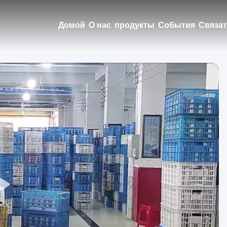
Домой
О нас
продукты
События
Связат