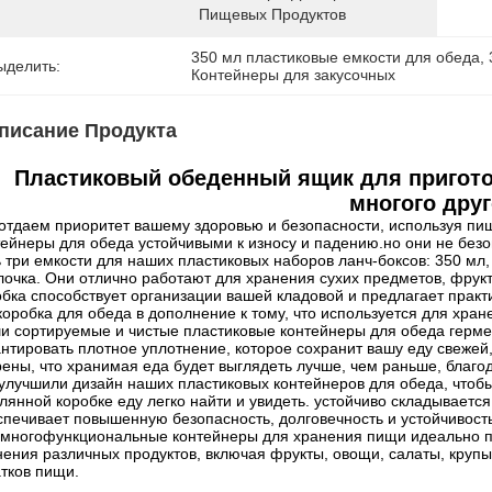
Пищевых Продуктов
350 мл пластиковые емкости для обеда
, 
ыделить:
Контейнеры для закусочных
писание Продукта
Пластиковый обеденный ящик для пригото
многого друг
отдаем приоритет вашему здоровью и безопасности, используя пи
тейнеры для обеда устойчивыми к износу и падению.но они не бе
ь три емкости для наших пластиковых наборов ланч-боксов: 350 мл,
лочка. Они отлично работают для хранения сухих предметов, фрук
обка способствует организации вашей кладовой и предлагает прак
коробка для обеда в дополнение к тому, что используется для хран
и сортируемые и чистые пластиковые контейнеры для обеда герме
антировать плотное уплотнение, которое сохранит вашу еду свеже
рены, что хранимая еда будет выглядеть лучше, чем раньше, благ
улучшили дизайн наших пластиковых контейнеров для обеда, чтоб
клянной коробке еду легко найти и увидеть. устойчиво складываетс
спечивает повышенную безопасность, долговечность и устойчивост
 многофункциональные контейнеры для хранения пищи идеально п
нения различных продуктов, включая фрукты, овощи, салаты, крупы
атков пищи.