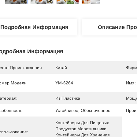
Подробная Информация
Описание Про
одробная Информация
есто Происхождения
Китай
Фирм
омер Модели
YM-6264
Имя:
атериал:
Из Пластика
Мощн
собенность:
Устойчивое, Обеспеченное
Преи
Контейнеры Для Пищевых 
Продуктов Морозильники 
спользование:
Контейнеры Для Хранения 