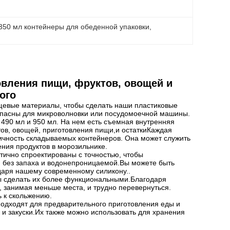
350 мл контейнеры для обеденной упаковки
, 
вления пищи, фруктов, овощей и
ого
щевые материалы, чтобы сделать наши пластиковые
зопасны для микроволновки или посудомоечной машины.
 490 мл и 950 мл. На нем есть съемная внутренняя
тов, овощей, приготовления пищи,и остаткиКаждая
тичность складываемых контейнеров. Она может служить
ения продуктов в морозильнике.
тично спроектированы с точностью, чтобы
й, без запаха и водонепроницаемой.Вы можете быть
одаря нашему современному силикону..
ы сделать их более функциональными.Благодаря
я, занимая меньше места, и трудно перевернуться.
ь к скольжению.
одходят для предварительного приготовления еды и
 и закуски.Их также можно использовать для хранения