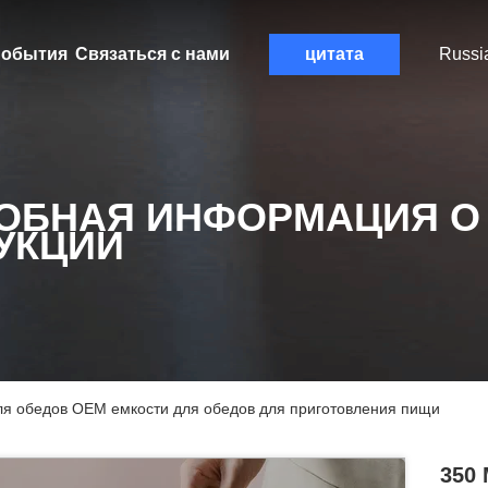
обытия
Связаться с нами
цитата
Russi
ОБНАЯ ИНФОРМАЦИЯ О
УКЦИИ
ля обедов OEM емкости для обедов для приготовления пищи
350