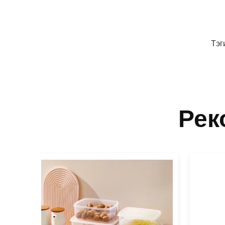
Тэг
Рек