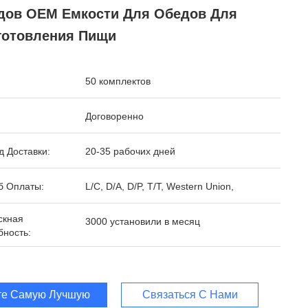
дов OEM Емкости Для Обедов Для
готовления Пищи
:
50 комплектов
Договоренно
 Доставки:
20-35 рабочих дней
б Оплаты:
L/C, D/A, D/P, T/T, Western Union,
скная
3000 установили в месяц
бность:
те Самую Лучшую Цену
Связаться С Нами