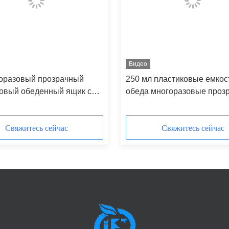
Видео
горазовый прозрачный
250 мл пластиковые емкос
овый обеденный ящик с
обеда многоразовые проз
нными отверстиями
пластиковые ящики для о
Свяжитесь сейчас
Свяжитесь сейчас