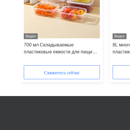
Видео
Видео
700 мл Складываемые
8L мно
пластиковые емкости для пищи
пластик
Перерабатываемая коробка для
защище
обеда
Свяжитесь сейчас