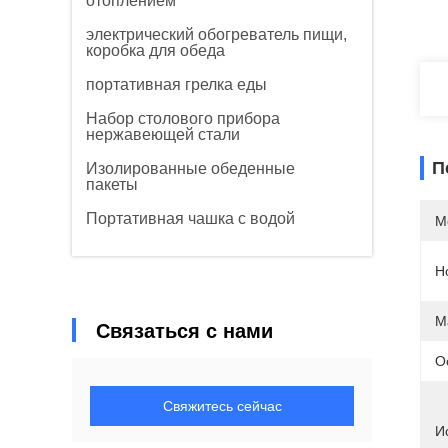
отоплением
электрический обогреватель пищи,
коробка для обеда
портативная грелка еды
Набор столового прибора
нержавеющей стали
П
Изолированные обеденные
пакеты
Портативная чашка с водой
М
Н
М
Связаться с нами
О
Свяжитесь сейчас
И