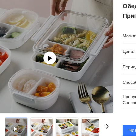
Обе
При
Могил
Цена:
Период
Спосо
Пропу
Спосо
Получи