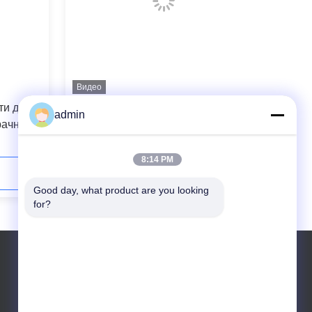
Видео
ти для
3L пластиковые емкости для
admin
рачные
обеда Время хранения ODM
беда
холодильники Хранилища
8:14 PM
Свяжитесь сейчас
Good day, what product are you looking 
for?