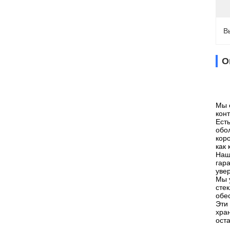
В
О
Мы 
кон
Ест
обо
кор
как 
Наш
гар
уве
Мы 
сте
обе
Эти
хра
ост