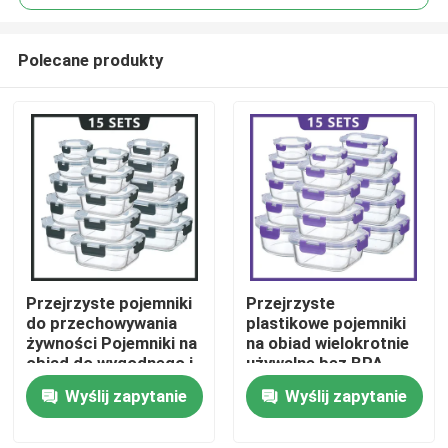
Polecane produkty
Przejrzyste pojemniki
Przejrzyste
Do domu
do przechowywania
plastikowe pojemniki
żywności Pojemniki na
na obiad wielokrotnie
obiad do wygodnego i
używalne bez BPA
Produkty
wszechstronnego
Wyślij zapytanie
Wyślij zapytanie
przechowywania
O nas