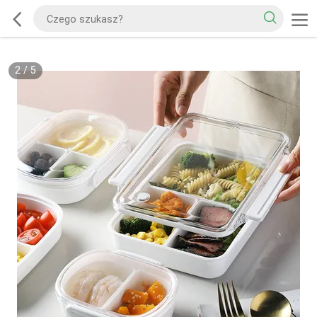
2
/
5