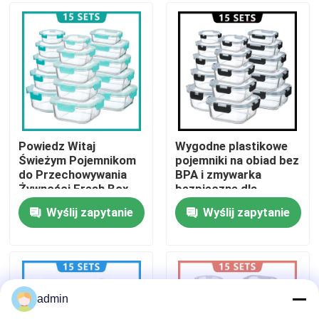
Wycieczka po fabryce
Kontrola jakości
Skontaktuj się z nami
Powiedz Witaj
Wygodne plastikowe
Świeżym Pojemnikom
pojemniki na obiad bez
do Przechowywania
BPA i zmywarka
Nowości
Żywności Fresh Box,
bezpieczne dla
Bez BPA i Nadającym
zajętych specjalistów
Wyślij zapytanie
Wyślij zapytanie
się do Zmywarki
Sprawy
Poproś o wycenę
admin
Elektryczne pudełka na lunch