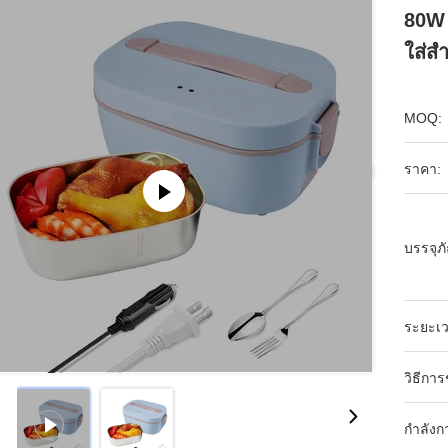
80W 
ใส่ส
MOQ:
ราคา:
บรรจุภ
ระยะเว
วิธีกา
กำลังก