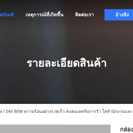
ิตภัณฑ์
เหตุการณ์ที่เกิดขึ้น
ติดต่อเรา
อ้างอิง
รายละเอียดสินค้า
V / 24V 80W ความร้อนอย่างรวดเร็ว สแตนเลสกันการรั่ว ใส่สํานักงานและ
กล่อ