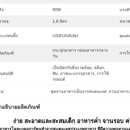
ัง:
80W
แรงดั
วามจุ:
1.8 ลิตร
ขนาดส
ะเภทปลั๊ก:
US/EU/UK/AU
คุณสม
กระปุกอาหาร กล่องอาหารกลาง
ิตภัณฑ์:
การใช
วัน
เป็นมิตรกับสิ่งแวดล้อม, สต็อก, 
ณสมบัติ:
พับ, ภาชนะบรรจุอาหาร, การใช้
รถยนต์
้น:
ชุดจานอาหารเย็นจากสแตนเลส
, 
จานอาหารเ
ำอธิบายผลิตภัณฑ์
ง่าย สะอาดและสะสมเด็ก อาหารค่ํา จานรอบ ค่าย
อาหารโลหะกลมการ์ตูนทําจากสแตนเลสประเภทอาหาร ที่มีความทนทานและควา