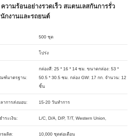
ความร้อนอย่างรวดเร็ว สแตนเลสกันการรั่ว
ํานักงานและรถยนต์
500 ชุด
โปร่ง
กล่องสี: 25 * 16 * 14 ซม. ขนาดกล่อง: 53 *
ัณฑ์มาตรฐาน:
50.5 * 30.5 ซม. กล่อง GW: 17 กก. จำนวน: 12
ชิ้น
ลาการส่งมอบ:
15-20 วันทำการ
รชำระเงิน:
L/C, D/A, D/P, T/T, Western Union,
ารผลิต:
10,000 ชุดต่อเดือน