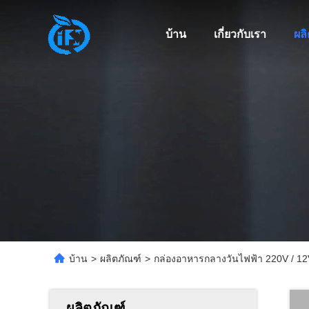
บ้าน
เกี่ยวกับเรา
ผล
บ้าน
>
ผลิตภัณฑ์
>
กล่องอาหารกลางวันไฟฟ้า 220V / 12
ผลิตภัณฑ์