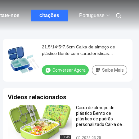
tate-nos
citações
Portuguese
21.5*14*5*7.6cm Caixa de almoço de
plástico Bento com características
herméticas e desempenho à prova de
vazamento
Conversar Agora
Saiba Mais
Vídeos relacionados
Caixa de almoço de
plástico Bento de
plástico de padrão
personalizado Caixa de
crisper selada
multipartição à prova de
Caixa de almoço de plástico B
00:45
2025-03-25