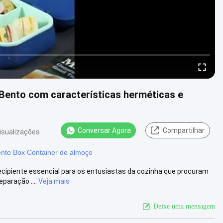
 Bento com características herméticas e
Conversar Agora
Compartilhar
visualizações
nto Box Container de almoço
recipiente essencial para os entusiastas da cozinha que procuram
paração ....
Veja mais
Deixe uma mensagem