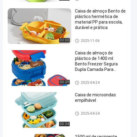
vazamento
ento
Caixa de almoço Bento de
plástico hermética de
material PP para escola,
durável e prática
Caixa de almoço de plástico B
03:00
2025-11-06
ento
Caixa de almoço de
plástico de 1400 ml
Bento Freezer Segura
Dupla Camada Para
Crianças Impermeável
Caixa de almoço de plástico B
00:39
2025-04-24
ento
Caixa de microondas
empilhável
Caixa de almoço de plástico B
2025-04-24
ento
00:34
1500 ml de recipiente