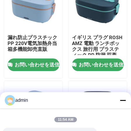
工場見学
品質管理
漏れ防止プラスチック
イギリス プラグ ROSH
PP 220V電気加熱弁当
AMZ 電動 ランチボッ
箱多機能卸売直販
クス 旅行用 プラステ
お問い合わせ
ィック PP 防漏 双蓋
お問い合わせを送信
お問い合わせを送信
ニュース
事件
admin
引金 を 求め て ください
11:54 AM
電動 ランチ ボックス