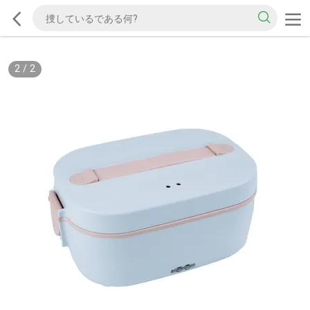
2
/
2