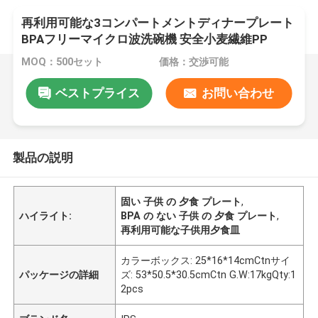
再利用可能な3コンパートメントディナープレート
BPAフリーマイクロ波洗碗機 安全小麦繊維PP
MOQ：500セット
価格：交渉可能
ベストプライス
お問い合わせ
製品の説明
固い 子供 の 夕食 プレート
,
ハイライト:
BPA の ない 子供 の 夕食 プレート
,
再利用可能な子供用夕食皿
カラーボックス: 25*16*14cmCtnサイ
パッケージの詳細
ズ: 53*50.5*30.5cmCtn G.W:17kgQty:1
2pcs