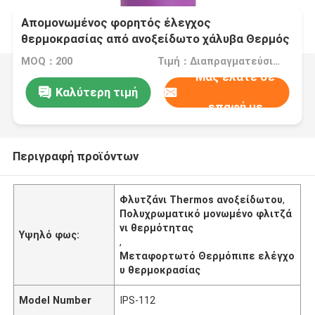
Απομονωμένος φορητός έλεγχος
θερμοκρασίας από ανοξείδωτο χάλυβα Θερμός
Κύπελλο διατήρηση θερμότητας για 6-12 ώρες
MOQ：200
Τιμή：Διαπραγματεύσιμος
Μας ελάτε σε
Καλύτερη τιμή
επαφή με
Περιγραφή προϊόντων
Φλυτζάνι Thermos ανοξείδωτου
,
Πολυχρωματικό μονωμένο φλιτζά
νι θερμότητας
Υψηλό φως:
,
Μεταφορτωτό Θερμόπιπε ελέγχο
υ θερμοκρασίας
Model Number
IPS-112