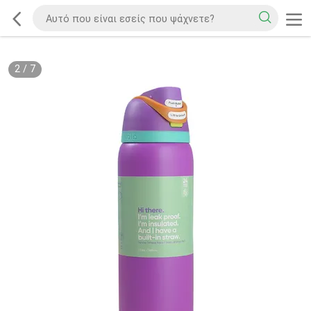
2
/
7