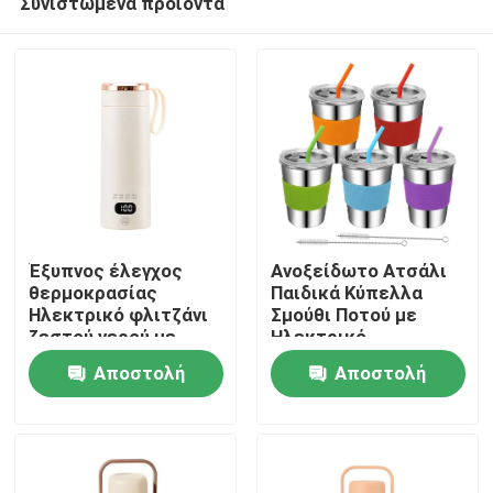
Συνιστώμενα προϊόντα
Έξυπνος έλεγχος
Ανοξείδωτο Ατσάλι
θερμοκρασίας
Παιδικά Κύπελλα
Ηλεκτρικό φλιτζάνι
Σμούθι Ποτού με
ζεστού νερού με
Ηλεκτρικό
Σπίτι
λειτουργία Keep
Θερμαινόμενο
Αποστολή
Αποστολή
Warm
Κύπελλο Νερού και
Χαρακτηριστικό
Προϊόντα
ερώτησης
ερώτησης
Ανθεκτικότητας σε
Θραύση
Σχετικά με εμάς