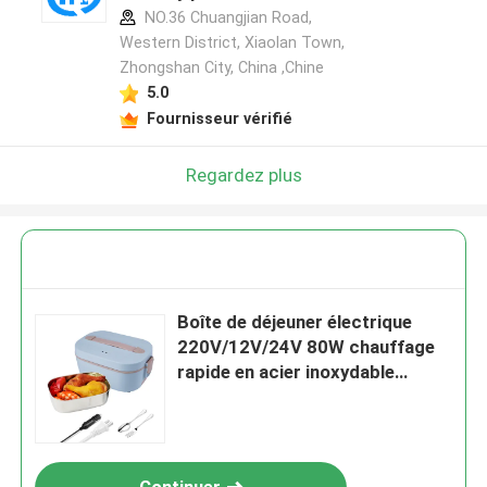
NO.36 Chuangjian Road,
Western District, Xiaolan Town,
Zhongshan City, China ,Chine
5.0
Fournisseur vérifié
Regardez plus
Boîte de déjeuner électrique
220V/12V/24V 80W chauffage
rapide en acier inoxydable
imperméable à fuite pour le
bureau et l'utilisation de la
voiture