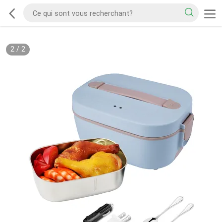
2
/
2