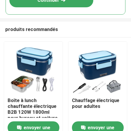
Continuer
produits recommandés
À la maison
Boîte à lunch
Chauffage électrique
chauffante électrique
pour adultes
Produits
B2B 120W 1800ml
pour bureau et voiture
avec minuterie à écran
envoyer une
envoyer une
À propos de nous
tactile