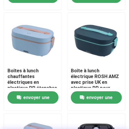
demande
demande
Visite de l'usine
Contrôle de qualité
Nous contacter
Boîtes à lunch
Boîte à lunch
Nouvelles
chauffantes
électrique ROSH AMZ
électriques en
avec prise UK en
plastique PP étanches
plastique PP pour
Les affaires
220V
voyage, double
envoyer une
envoyer une
multifonctionnelles
couvercle étanche
vente directe en gros
Demandez un devis
demande
demande
Boîtes à repas électriques