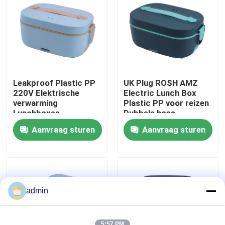
Fabriekstocht
Kwaliteitscontrole
Leakproof Plastic PP
UK Plug ROSH AMZ
Neem contact met ons op
220V Elektrische
Electric Lunch Box
verwarming
Plastic PP voor reizen
Lunchboxes
Dubbele hoes
Multifunctionele
lekbestendig
Nieuws
Aanvraag sturen
Aanvraag sturen
Direct Wholesale
Verkoop
Gevallen
Offerte Aanvragen
admin
Elektrische lunchboxen
5:57 PM