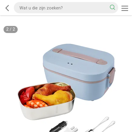
2
/
2