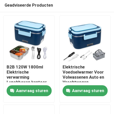
Geadviseerde Producten
B2B 120W 1800ml
Elektrische
Elektrische
Voedselwarmer Voor
verwarming
Volwassenen Auto en
Thuis
Lunchboxen kantoor
Vrachtwagen
en auto verwarming
Verwarmende Bento
Aanvraag sturen
Aanvraag sturen
Bento Box met
Box Twee
Producten
touchscreen timer
Compartimenten CE
Over ons