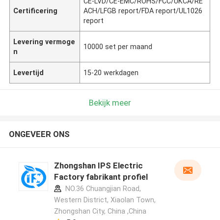
CE-LVD/CE-EMC/ROHS/FCC/UKCA/RE
Certificering
ACH/LFGB report/FDA report/UL1026
report
Levering vermoge
10000 set per maand
n
Levertijd
15-20 werkdagen
Bekijk meer
ONGEVEER ONS
Zhongshan IPS Electric
Factory fabrikant profiel
NO.36 Chuangjian Road,
Western District, Xiaolan Town,
Zhongshan City, China ,China