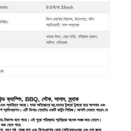
 আকার:
9.5*6*4.33inch
ডিশ ওয়াশার নিরাপদ, উত্তপ্ত, ফাঁস 
শিষ্ট্য:
প্রতিরোধী, তাপ অন্তরক
খাবার উষ্ণ, হোম গাড়ি, বহিরঙ্গন ভ্রমণ, 
অফিস, স্টোরেজ
লেট
ন্ড ক্যাম্পিং, BBQ, স্টেক, সালাদ, স্ন্যাক
র এবং স্থায়িত্ব আছে। তারা অবিচ্ছেদ্য হয়,তাদের টুকরো টুকরো হয়ে আপনার এবং
দর্শ প্রতিস্থাপন। এটি ডিনার প্লেটের একটি কার্টুন সিরিজ। আপনি দেখতে পারেন যে
াশার-নিরাপদ হতে পারে। এই পুরো পরিষ্কার প্রক্রিয়া অনেক সহজ করে তোলে।
ক করা যেতে পারে.
 মসৃণ পৃষ্ঠ, সহজ হাত এবং ডিশওয়াশার ধোয়া (মাইক্রোওয়েভ এবং চুলা জন্য