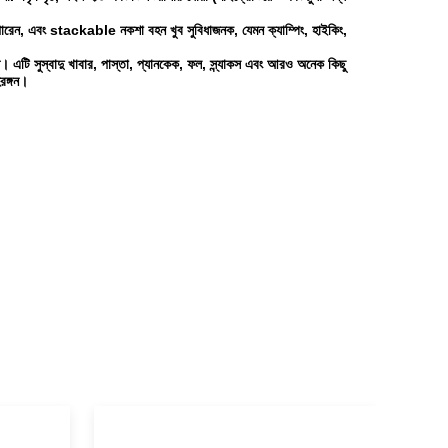
পারেন, এবং stackable নকশা বহন খুব সুবিধাজনক, যেমন ক্যাম্পিং, হাইকিং,
্ত। এটি সুস্বাদু খাবার, পাস্তা, প্যানকেক, ফল, স্ন্যাকস এবং আরও অনেক কিছু
রঙ্গন।