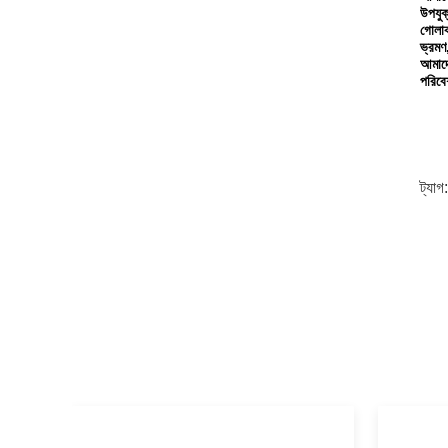
উপযুক
গোলাক
ভ্রমণ,
আমাদে
পরিবে
ট্যাগ