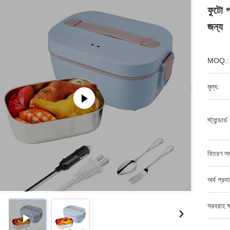
ফুটো প
জন্য
MOQ.:
মূল্য:
স্ট্যান্ডার
বিতরণ সম
অর্থ প্রদ
সরবরাহ ক্