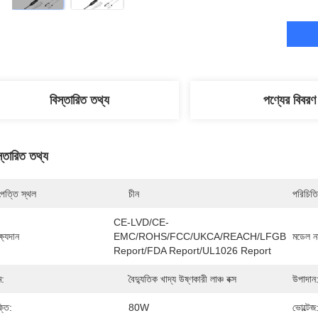
বিস্তারিত তথ্য
পণ্যের বিবরণ
স্তারিত তথ্য
পত্তি স্থল
চীন
পরিচিতি
CE-LVD/CE-
্ষ্যদান
EMC/ROHS/FCC/UKCA/REACH/LFGB 
মডেল নম
Report/FDA Report/UL1026 Report
ম:
বৈদ্যুতিক খাদ্য উষ্ণকারী লাঞ্চ বক্স
উপাদান
্তি:
80W
ভোল্টেজ