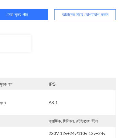
সেরা মূল্য পান
আমাদের সাথে যোগাযোগ করুন
মুলক নাম
IPS
্বার
A8-1
:
প্লাস্টিক, সিলিকন, স্টেইনলেস স্টিল
:
220V-12v+24v/110v-12v+24v