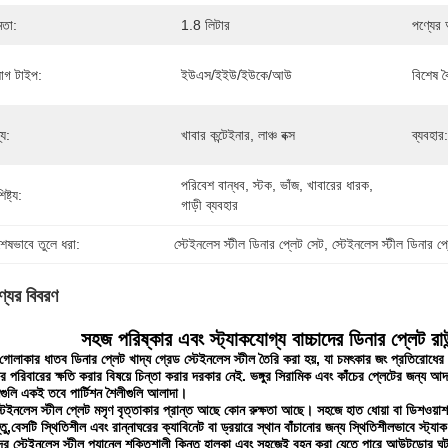
মতা:
1.8 লিটার
পণ্যের
লাগ টাইপ:
ইউএস/ইইউ/ইউকে/আউ
বিশেষ বৈ
্য:
খাবার কন্টেইনার, লাঞ্চ বক্স
ব্যবহার:
পরিবেশ বান্ধব, স্টক, ভাঁজ, খাবারের ধারক, 
িষ্ট্য:
গাড়ী ব্যবহার
শেষভাবে তুলে ধরা:
স্টেইনলেস স্টীল ডিনার প্লেট সেট
, 
স্টেইনলেস স্টীল ডিনার প্
্যের বিবরণ
সহজ পরিষ্কার এবং স্ট্যাকযোগ্য বাচ্চাদের ডিনার প্লেট রাউ
ুন গোলাকার ধাতব ডিনার প্লেট খাদ্য গ্রেড স্টেইনলেস স্টীল তৈরি করা হয়, যা চমৎকার জং প্রতিরোধে
 পরিবারের ক্ষতি করার বিষয়ে চিন্তা করার দরকার নেই. ভঙ্গুর সিরামিক এবং কাঁচের প্লেটের জন্য আ
শনগুলি একই তবে পার্টিশন শৈলীগুলি আলাদা।
টেইনলেস স্টীল প্লেট মসৃণ বৃত্তাকার প্রান্ত আছে কোন রুক্ষতা আছে। সহজে হাত ধোয়া বা ডিশওয়
তু,বেসটি স্থিতিশীল এবং রান্নাঘরের ক্যাবিনেট বা ড্রয়ারে স্থান বাঁচানোর জন্য স্থিতিশীলভাবে স্ট্যা
র স্টেইনলেস স্টীল প্যানেল শক্তিশালী কিন্তু হালকা এবং সহজেই বহন করা যেতে পারে আউটডোর ঘটনা.