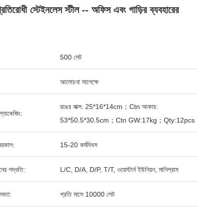
্রতিরোধী স্টেইনলেস স্টীল -- অফিস এবং গাড়ির ব্যবহারের
500 সেট
আলোচনা সাপেক্ষে
রঙের বাক্স: 25*16*14cm；Ctn আকার:
্ড প্যাকেজিং:
53*50.5*30.5cm；Ctn GW:17kg；Qty:12pcs
য়কাল:
15-20 কর্মদিবস
ানের পদ্ধতি:
L/C, D/A, D/P, T/T, ওয়েস্টার্ন ইউনিয়ন, মানিগ্রাম
ষমতা:
প্রতি মাসে 10000 সেট