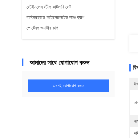
স্টেইনলেস স্টীল কাটলারি সেট
কাস্টমাইজড আইসোলেটেড লাঞ্চ ব্যাগ
পোর্টেবল ওয়াটার কাপ
আমাদের সাথে যোগাযোগ করুন
বি
উৎ
এখনই যোগাযোগ করুন
সাক
না
শক