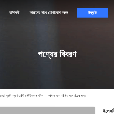
ঘটনাবলী
আমাদের সাথে যোগাযোগ করুন
উদ্ধৃতি
পণ্যের বিবরণ
া ফুটো প্রতিরোধী স্টেইনলেস স্টীল -- অফিস এবং গাড়ির ব্যবহারের জন্য
ইলেকট