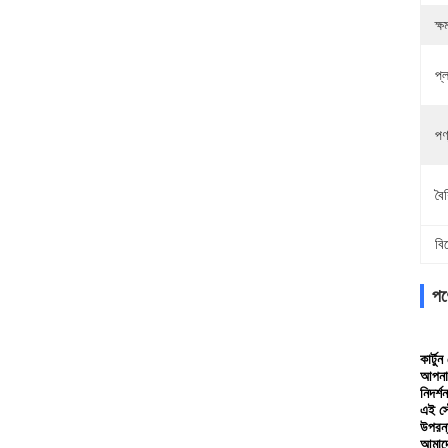
ক্ষ
প্
পণ
বৈশ
বি
পণ
কার্ট
আপনার
নিদর্
এই স্
উপরন্
আমাদে